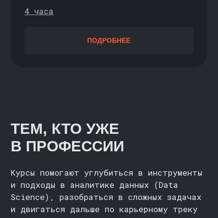
Объединяют сильную теоретическую
базу, практику и поддержку
преподавателей. В финале — диплом
установленного образца
ИДЁТ НАБОР
Совместно с НИУ ВШЭ
АНАЛИТИКА БОЛЬШИХ
ДАННЫХ
С НУЛЯ / НАЧИНАЮЩИЙ
2 года
ПОДРОБНЕЕ
ИДЁТ НАБОР
Cовместно с ИТМО
НОВЫЙ КУРС