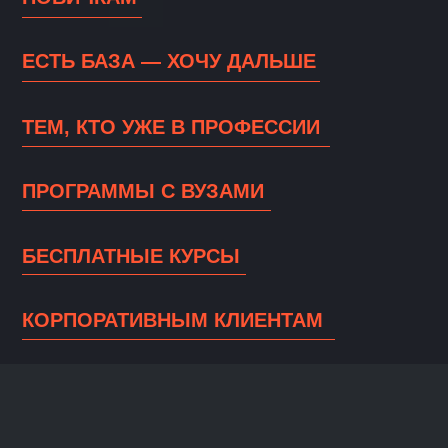
НОВИЧКАМ
Курсы подходят для обучения ИТ с нуля —
помогают освоить базу, разобраться
в инструментах и выбрать направление
в аналитике, ML или инженерии данных.
Подходят
для новичков
АНАЛИТИК ДАННЫХ
С НУЛЯ
6 месяцев
ПОДРОБНЕЕ