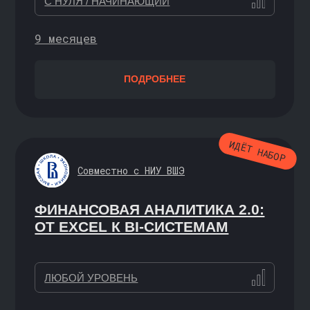
КОРПОРАТИВНЫМ
КЛИЕНТАМ
Программы повышения квалификации
для ваших сотрудников от экспертов
с реальным опытом в сфере
аналитики данных (Data Science)
и машинного обучения
→ ОБУЧАЙТЕ БОЛЬШЕ
→ ПОЛУЧИТЕ СКИДКУ
СОТРУДНИКОВ
ДЛЯ СОТРУДНИКОВ
Запросите промокод
Стоимость обучения и размер
karpov.courses — ег
скидки зависит от того
разместить на внутр
сколько курсов
ресурсе компании, и
вы приобретаете, и сколько
сотрудник в любой м
сотрудников хотите обучать.
воспользоваться ски
Чем больше — тем выгоднее