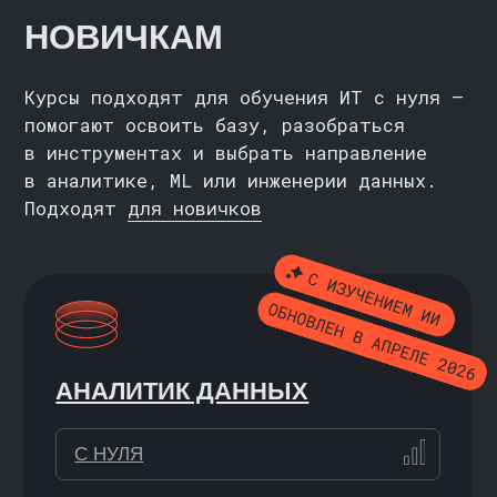
+БАЗА ДЛЯ СТАРТА
+ИНЖЕНЕР ГЛУБОКОГО ОБУЧЕНИЯ
ИНЖЕНЕР МАШИННОГО
ОБУЧЕНИЯ
С НУЛЯ / НАЧИНАЮЩИЙ
7 месяцев
ПОДРОБНЕЕ
ИНЖЕНЕР ДАННЫХ С НУЛЯ