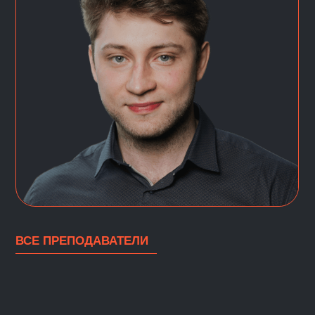
Cимулятор SQL
Симулятор DS: тренажёр
Основы Python
по анализу данных и
машинному обучению
Математика для
анализа данных
Симулятор А/В-тестов
Визуализация данных
Гид по профессиям в
сфере анализа данных и
машинного обучения
Знакомство с Онлайн-
Магистратурой
КАБИНЕТ СТУДЕНТА
КАРЬЕРНЫЙ ЦЕНТР
НАШ ЧАТ В ТЕЛЕГРАМ