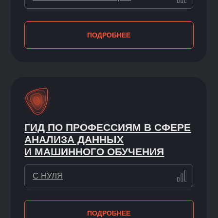
ПРОГРАММЫ
ДЛЯ НОВИЧКОВ
>>
ОБЪЯСНЯЕМ ТЕМЫ ПРОСТЫМИ
СЛОВАМИ
Наши онлайн-курсы обучения с нуля
понятны даже тем, кто никогда
не работал в ИТ. Даем подробные
инструкции и чек-листы по новым
инструментам
ПРЕДЛАГАЕМ ГИБКИЙ ФОРМАТ
Не нужно выбирать между работой
и учебой. Модули открываются
постепенно и доступны онлайн 24/7.
Задания можно выполнять
в комфортном темпе