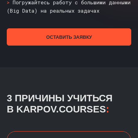
3 ПРИЧИНЫ УЧИТЬСЯ
В KARPOV.COURSES
:
ПРОВЕРЕННОЕ
КАЧЕСТВО
Основатель школы Анатолий Карпов —
самый цитируемый эксперт
в индустрии по версии NEWHR, ex-
руководитель команды аналитики
в отделе бизнеса и рекламы VK.
Автор онлайн-курсов для начинающих
и опытных специалистов в сфере
работы с данными (Data Science)