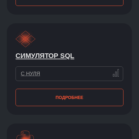
ПРАКТИКА С ПЕРВОГО ДНЯ
Будете решать задачи,
приближенные к реальным. Уже
в процессе обучения соберете
портфолио и получите опыт,
о котором спрашивают
на собеседованиях
КТО БУДЕТ ВАС
УЧИТЬ
>>
Мы уверены:
Data Science должны
преподавать люди, которые сами
работают в индустрии