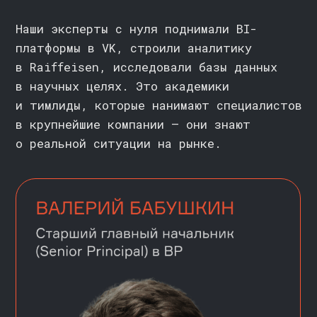
О karpov.courses
Аналитик данных
Продвинутая аналитика
Центр карьеры
данных
Корпоративным клиентам
Инженер машинного
обучения
Отзывы
Продвинутое машинное
обучение
Вакансии
Инженер данных
Сотрудничество
Системный дизайн
Партнёрская программа
Deep Learning Engineer
(Инженер глубокого
Реферальная программа
обучения)
Инженер данных с нуля
Подарочный сертификат
Системный аналитик
Работа в karpov.courses
Superset
Наш блог
ClickHouse
БЕСПЛАТНО
CИМУЛЯТОРЫ
Docker
Симулятор аналитика