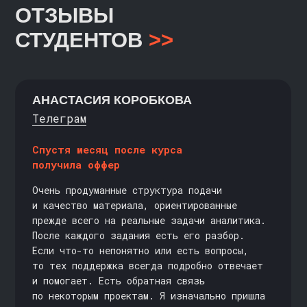
Правовая информация
Оплата
Яндекс.Сплит
Рекуррентные платежи
Документы по персональным данным
Промокоды
Контакты
Платформа
АНАСТАСИЯ КОРОБКОВА
Министерство науки и высшего образования
Телеграм
Российской Федерации
Министерство просвещения Российской Федерации
Спустя месяц после курса
получила оффер
Образовательные услуги оказываются ООО «Карпов
Курсы» на основании Лицензии № Л035-01298-
Очень продуманные структура подачи
77/00179689 от 11 апреля 2022 г.
и качество материала, ориентированные
прежде всего на реальные задачи аналитика.
После каждого задания есть его разбор.
Если что-то непонятно или есть вопросы,
то тех поддержка всегда подробно отвечает
и помогает. Есть обратная связь
по некоторым проектам. Я изначально пришла