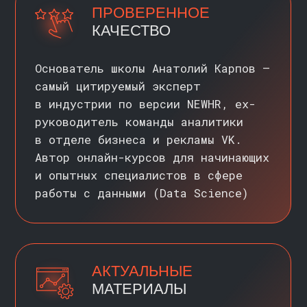
АКТУАЛЬНЫЕ
МАТЕРИАЛЫ
Преподаватели — действующие
аналитики, специалисты машинного
обучения (ML) и инженеры данных.
Они знают востребованные
технологии и обновляют под них
материалы
СИЛЬНОЕ
СООБЩЕСТВО
В сообществе школы больше 15 000
специалистов, готовых делиться
опытом и поддержкой.
Здесь можно найти менторов,
партнеров по проектам и полезные
контакты для будущей карьеры