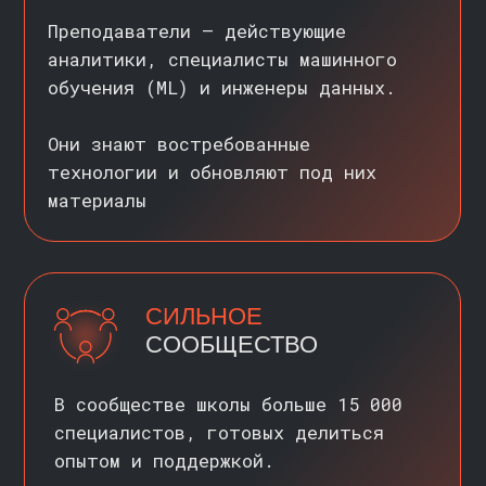
КУРСЫ ДЛЯ ОБУЧЕНИЯ
НОВИЧКОВ В DATA
SCIENCE
>>
НОВИЧКАМ
Помогают освоить базу, разобраться
в инструментах и выбрать
направление в аналитике, ML или
инженерии данных. Подходят, если
начинаете с нуля
АНАЛИТИК ДАННЫХ