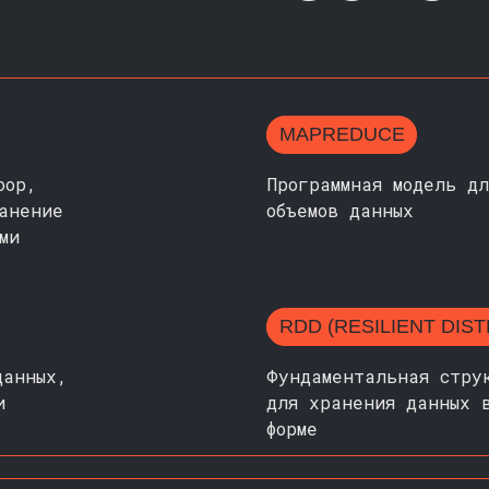
MAPREDUCE
oop,
Программная модель дл
анение
объемов данных
ми
RDD (RESILIENT DIS
данных,
Фундаментальная стру
и
для хранения данных 
форме