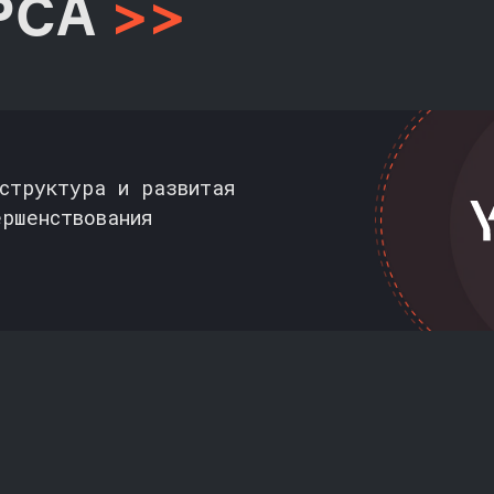
РСА
>>
структура и развитая
ершенствования