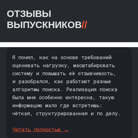
>
Высокоуровневые схемы
и модульный дизайн
>
Масштабирование и повышение
отзывчивости
>
Подсистемы для хранения данных,
поиска и аналитики
>
Финальный проект
>
Поддержка от преподавателей
>
Работа на удалённом сервере
Я понял, как на основе требований
оценивать нагрузку, масштабировать
систему и повышать её отзывчивость,
В РАССРОЧКУ ОТ:
и разобрался, как работают разные
2 750 ₽ / мес.
ЦЕНА С 
алгоритмы поиска. Реализация поиска
при рассрочке на 24 месяца
была мне особенно интересна, такую
2 633 ₽ /
информацию мало где встретишь:
ОДНИМ ПЛАТЕЖОМ:
47 000 ₽
чёткая, структурированная и по делу.
56 100 ₽
Читать полностью →
ЗАПИСАТЬСЯ НА КУРС