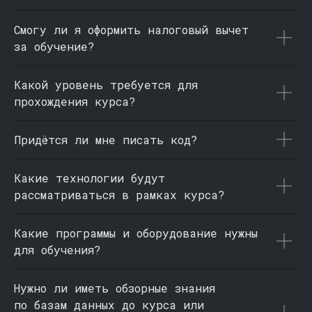
НАШ ЧАТ В ТЕЛЕГРАМ
Смогу ли я оформить налоговый вычет
за обучение?
Какой уровень требуется для
Правовая информация
Оплата
прохождения курса?
Яндекс.Сплит
Рекуррентные платежи
Придётся ли мне писать код?
Документы по персональным данным
Промокоды
Контакты
Платформа
Какие технологии будут
Министерство науки и высшего образования
рассматриваться в рамках курса?
Российской Федерации
Министерство просвещения Российской Федерации
Какие программы и оборудование нужны
для обучения?
Образовательные услуги оказываются ООО «Карпов
Курсы» на основании Лицензии № Л035-01298-
77/00179689 от 11 апреля 2022 г.
Нужно ли иметь обзорные знания
по базам данных до курса или