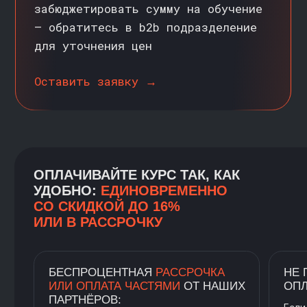
KARPOV.COURSES
О НАС
СПЕЦИАЛИЗАЦИИ
О karpov.courses
Аналитик данных
Продвинутая аналитика
Центр карьеры
данных
Корпоративным клиентам
Инженер машинного
обучения
Отзывы
Продвинутое машинное
обучение
Вакансии
Инженер данных
Сотрудничество
Системный дизайн
Партнёрская программа
Deep Learning Engineer
(Инженер глубокого
Реферальная программа
обучения)
Инженер данных с нуля
Подарочный сертификат
Системный аналитик
Работа в karpov.courses
Superset
Наш блог