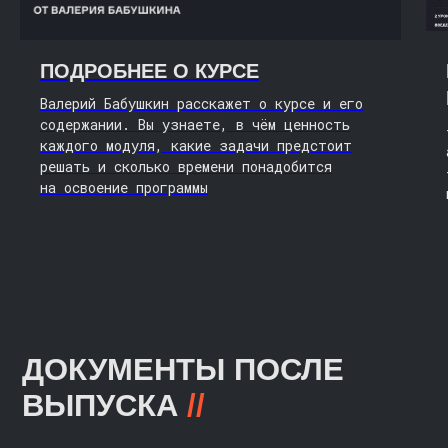
ПОДРОБНЕЕ О КУРСЕ
Валерий Бабушкин расскажет о курсе и его
содержании. Вы узнаете, в чём ценность
каждого модуля, какие задачи предстоит
решать и сколько времени понадобится
НЕ УВЕРЕНЫ, ЧТО КУРС
на освоение программы
ВАМ ПОДХОДИТ
/?/
ПРОЙДИТЕ
ДЕМОВЕРСИЮ,
В КОТОРОЙ ВАС ЖДЁТ:
>
Знакомство с проектированием
информационных систем (System Design)
>
Рекомендации по подготовке
к интервью по System Design
>
Разборы реальных собеседований
с Валерием Бабушкиным