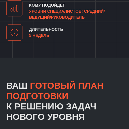
К РЕШЕНИЮ ЗАДАЧ
НОВОГО УРОВНЯ
ВАЛЕРИЙ
БАБУШКИН
Ведущий эксперт в BP,
куратор курса
По мере вашего роста как разработчика
от вас все чаще будет требоваться
умение выстраивать масштабируемые
и оптимальные архитектуры
для программных систем. Развитие этого
навыка — отличный способ выделиться
из массы других разработчиков.
А еще интервью по System Design
(проектированию систем) - это
обязательный этап собеседований
в большие технологические компании. Его
проходят при отборе как на инженерные