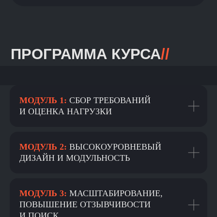
ВСЕ ОТЗЫВЫ
МОДУЛЬ 1:
СБОР ТРЕБОВАНИЙ
ЕВГЕНИЙ
И ОЦЕНКА НАГРУЗКИ
НИЖИБИЦКИЙ
Руководитель команды
машинного обучения
в AliExpress,
МОДУЛЬ 2:
ВЫСОКОУРОВНЕВЫЙ
преподаватель курса
ДИЗАЙН И МОДУЛЬНОСТЬ
Перед собеседованием по проектированию
систем (System Design) можно ничего
не делать и просто положиться
МОДУЛЬ 3:
МАСШТАБИРОВАНИЕ,
на собственный опыт. Также можно
смотреть записи интервью и изучать
ПОВЫШЕНИЕ ОТЗЫВЧИВОСТИ
разные статьи и материалы в попытке
И ПОИСК