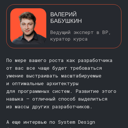
позиции (Individual Contributor), так
и на менеджерские (Engineering Manager).
В большинстве случаев именно по его
результатам определяется уровень
соискателя и принимается решение
о найме.
К сожалению, на русском языке
практически нет материалов
для комплексной подготовки к таким
интервью. Чтобы решить эту проблему,
мы записали свой курс по системному
дизайну.
Пристегнитесь, поехали!
КОМУ ПОДОЙДЁТ
ЭТОТ КУРС
: