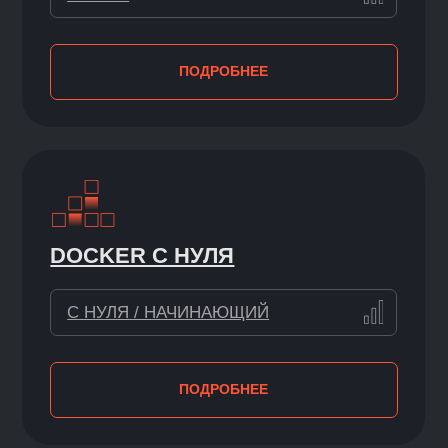
ДЛЯ
АНАЛИЗА ДАННЫХ
С НУЛЯ
ПОДРОБНЕЕ
БЕСПЛАТНОЕ ОБУЧЕНИЕ
В KARPOV.COURSES — ЭТО
:
АКТУАЛЬНЫЕ
МАТЕРИАЛЫ
Школу основал Анатолий Карпов —
один из самых цитируемых
специалистов в сфере аналитики
данных в России, ex-руководитель
команды аналитики в отделе бизнеса