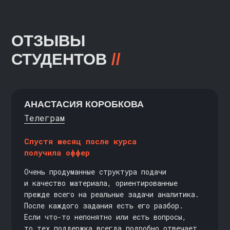
Superset
Наш блог
ClickHouse
БЕСПЛАТНО
CИМУЛЯТОРЫ
Docker
Симулятор аналитика
Cимулятор SQL
Симулятор DS: тренажёр
Основы Python
по анализу данных и
машинному обучению
Математика для
анализа данных
Симулятор А/В-тестов
АНАСТАСИЯ КОРОБКОВА
Визуализация данных
Телеграм
Гид по профессиям в
сфере анализа данных и
Спустя месяц после курса
машинного обучения
получила оффер
Знакомство с Онлайн-
Магистратурой
Очень продуманные структура подачи
и качество материала, ориентированные
прежде всего на реальные задачи аналитика.
КАБИНЕТ СТУДЕНТА
После каждого задания есть его разбор.
Если что-то непонятно или есть вопросы,
КАРЬЕРНЫЙ ЦЕНТР
то тех поддержка всегда подробно отвечает