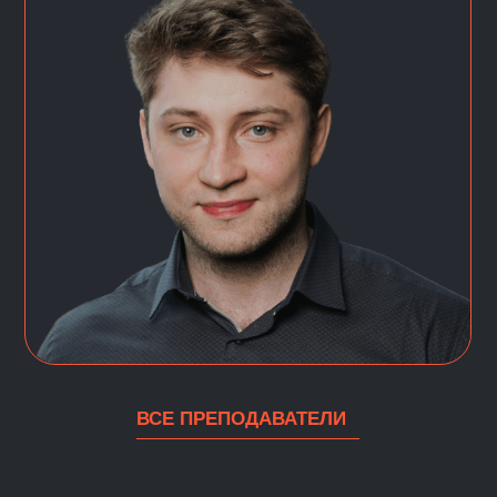
KARPOV.COURSES
О НАС
СПЕЦИАЛИЗАЦИИ
О karpov.courses
Аналитик данных
Продвинутая аналитика
Центр карьеры
данных
Корпоративным клиентам
Инженер машинного
обучения
Отзывы
Продвинутое машинное
обучение
Вакансии
Инженер данных
Сотрудничество
Системный дизайн
Партнёрская программа
Deep Learning Engineer
(Инженер глубокого
Реферальная программа
обучения)
Инженер данных с нуля
Подарочный сертификат
Системный аналитик
Работа в karpov.courses