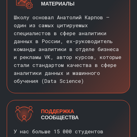
не работал в ИТ. Даем подробные
инструкции и чек-листы по новым
инструментам
ПРЕДЛАГАЕМ
ГИБКИЙ ФОРМАТ
Не нужно выбирать между работой
и учебой. Задания можно выполнять
в любое время в комфортном темпе
ПРАКТИКА
С ПЕРВОГО ДНЯ
Будете решать задачи, приближенные
к реальным. Уже в процессе
обучения соберете портфолио
и получите опыт, о котором
спрашивают на собеседованиях