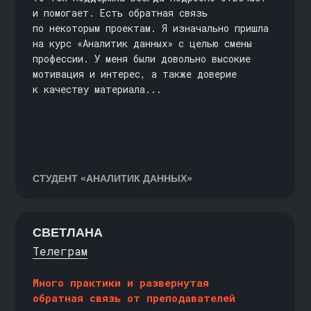
и помогает. Есть обратная связь
НАШ ЧАТ В ТЕЛЕГРАМ
по некоторым проектам. Я изначально пришла
на курс «Аналитик данных» с целью смены
профессии. У меня были довольно высокие
мотивация и интерес, а также доверие
к качеству материала...
Правовая информация
Оплата
Яндекс.Сплит
Рекуррентные платежи
Документы по персональным данным
СТУДЕНТ
«АНАЛИТИК ДАННЫХ»
Промокоды
Контакты
Платформа
Министерство науки и высшего образования
Российской Федерации
Министерство просвещения Российской Федерации
СВЕТЛАНА
Телеграм
Образовательные услуги оказываются ООО «Карпов
Курсы» на основании Лицензии № Л035-01298-
Много практики и развернутая
77/00179689 от 11 апреля 2022 г.
обратная связь от преподавателей