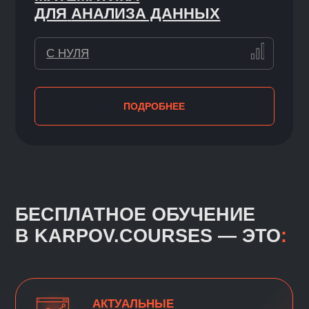
Более 74% студентов школы находят
работу после окончания платных
программ
Наши выпускники работают
в крупнейших российских
и международных компаниях: «Авито»,
Сбер, VK, Т-банк, Ozon, «Мегафон»
КАК МЫ АДАПТИРУЕМ
ПРОГРАММЫ
ДЛЯ НОВИЧКОВ
//
ОБЪЯСНЯЕМ ТЕМЫ
ПРОСТЫМИ
СЛОВАМИ
Наши онлайн-курсы обучения с нуля
понятны даже тем, кто никогда