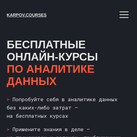
KARPOV.COURSES
БЕСПЛАТНЫЕ
ОНЛАЙН-КУРСЫ
ПО АНАЛИТИКЕ
ДАННЫХ
>
Попробуйте себя в аналитике данных
без каких-либо затрат —
на бесплатных курсах
>
Примените знания в деле —
на тренажерах и задачах, приближенных
к реальным
>
Получите первые навыки в мире аналитики
данных (Data Science) и прочную базу для
развития в ИТ с нуля