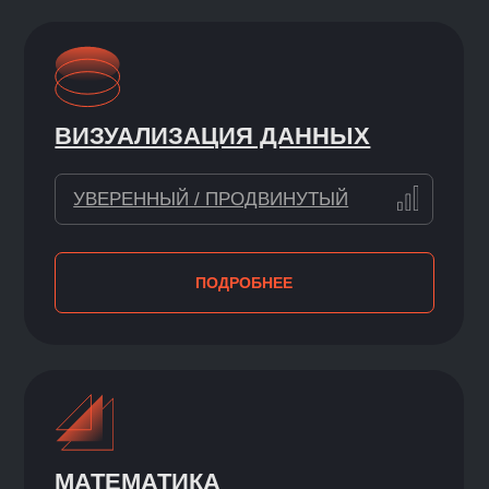
и рекламы VK, автор курсов, которые
стали стандартом качества в сфере
аналитики данных и машинного
обучения (Data Science)
ПОДДЕРЖКА
СООБЩЕСТВА
У нас больше 15 000 студентов
и выпускников. Мы делимся опытом
и новостями, приглашаем друг друга
на проекты
Это особенно полезно тем, кто
стартует в ИТ с нуля: вы сможете
получать ответы на вопросы,
бесплатные материалы для обучения,
карьерные советы
МОЩНЫЙ СТАРТ
В АНАЛИТИКЕ