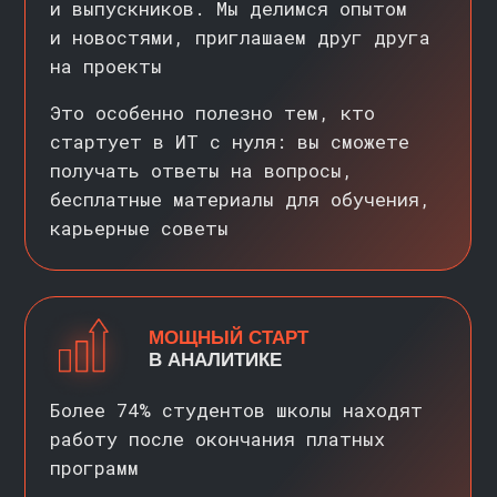
АВТОРЫ И ЭКСПЕРТЫ
ПРОГРАММ
>>
Мы верим: наукам о данных должны учить
практики из индустрии. Поэтому над
нашими курсами работают опытные
аналитики, специалисты машинного
обучения и инженеры данных. Некоторые
из них доросли до руководителей
(тимлидов) и запустили свои стартапы.
Вы можете перенять их опыт на наших
бесплатных курсах