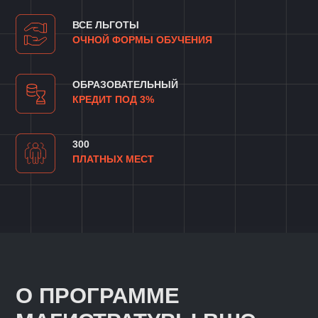
Взяли научный опыт одного
из крупнейших вузов России,
добавили понимание требований рынка
и получили прикладную программу
обучения на базе фундаментальных
знаний
Научим решать аналитические задачи
на продвинутом уровне, разбираться
в специфике инфраструктуры для
работы с данными, строить BI-
системы, создавать модели
машинного обучения и многому
другому
Академическая экспертиза
и актуальность знаний
в гибком формате