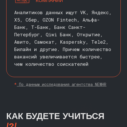
ЧТО НУЖНО ДЛЯ
НАЧАЛА ОБУЧЕНИЯ
/?/
ДИПЛОМ О ВЫСШЕМ
ОБРАЗОВАНИИ
Степень специалиста/
бакалавра/магистра по любому
направлению
МАТЕМАТИКА
Знание базовых разделов
на уровне школьной
подготовки
ПРАКТИЧЕСКИЕ НАВЫКИ
НЕ
ТРЕБУЮТСЯ