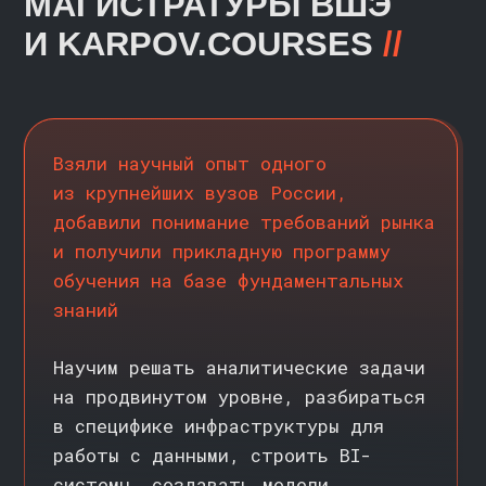
О ВУЗЕ
>>
Вышка онлайн — это онлайн-кампус
НИУ ВШЭ
, ведущего университета
России по версии Forbes
и HeadHunter. Более 30 лет
экспертизы в образовании и науке,
более 10 лет в сфере онлайн-
образования, преподаватели —
профессора, ученые-исследователи
и эксперты-практики
ЛИДЕР
рейтинга вузов по качеству
подготовки специалистов
в области ИИ