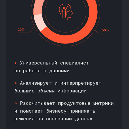
=> УДОБНОЕ ВРЕМЯ ЗАНЯТИЙ
Присутствуйте на вебинарах онлайн —
общайтесь с преподавателями,
разбирайте кейсы с другими
студентами, задавайте вопросы — или
смотрите материалы в записи, если
не успеваете подключиться
=> ФОКУС НА ПРАКТИКУ
Посещайте семинары, практикуйтесь
на данных из разных сфер бизнеса,
работайте в настоящем рабочем
окружении и закрепляйте навыки
на реальных задачах индустрии
=> ПОСТОЯННЫЙ ДОСТУП
К МАТЕРИАЛАМ И ИНСТРУМЕНТАМ
Получите все необходимые