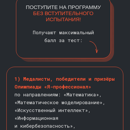
ОСТАВИТЬ ЗАЯВКУ
ПРОГРАММА
>>
Анализ больших данных требует
разнообразных знаний, программа
обучения это учитывает.
Вы освоите математический анализ
и линейную алгебру, Python и SQL,
статистику и A/B-тесты, а также
более узкоспециализированные темы
и основные понятия смежных сфер —
чтобы начать карьеру в роли
востребованного специалиста