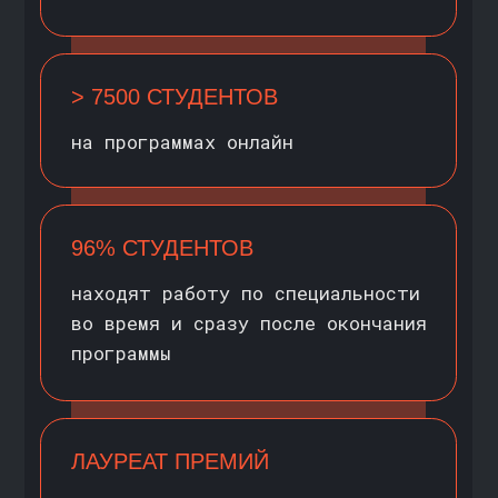
АНАЛИТИК ДАННЫХ
Уже обладаете знаниями в области
ИТ, но хотите расширить кругозор
и повысить уровень
МЕНЕДЖЕР/МАРКЕТОЛОГ
Стабильно работаете, но хотите
чего-то большего и задумываетесь
о переходе в ИТ
СПЕЦИАЛИСТ СФЕРЫ ИТ
Хотите перейти в новую
должность и получить обширные
знания из области аналитики
данных и машинного обучения
(Data Science)