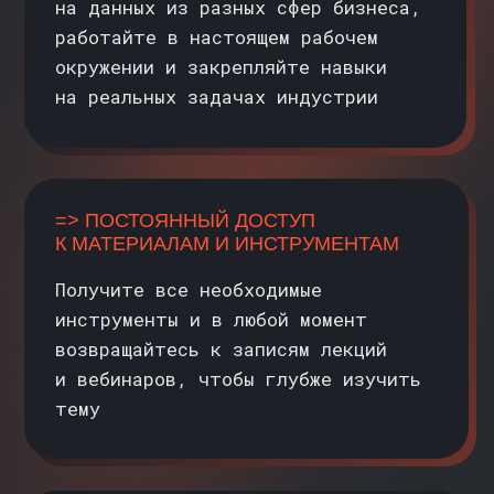
ПОСТУПИТЕ НА ПРОГРАММУ
БЕЗ ВСТУПИТЕЛЬНОГО
ИСПЫТАНИЯ!
Получают максимальный
балл за тест:
1) Медалисты, победители и призёры
Олимпиады «Я-профессионал»
по направлениям: «Математика»,
«Математическое моделирование»,
«Искусственный интеллект»,
«Информационная
и кибербезопасность»,