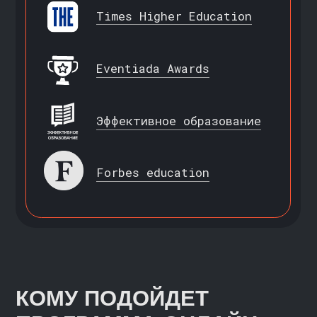
ВЫПУСКНИК
ТЕХНИЧЕСКОГО ВУЗА
Думаете о будущей карьере и хотите
получить комплексное представление
о сфере анализа данных как одной
из наиболее перспективных
ВЫПУСКНИК СОЦИАЛЬНО-
ЭКОНОМИЧЕСКОГО ПРОФИЛЯ
Никогда не были связаны с ИТ,
но интересуетесь возможностью
легкого входа в перспективную сферу
КТО ТАКОЙ АНАЛИТИК
ДАННЫХ
>>