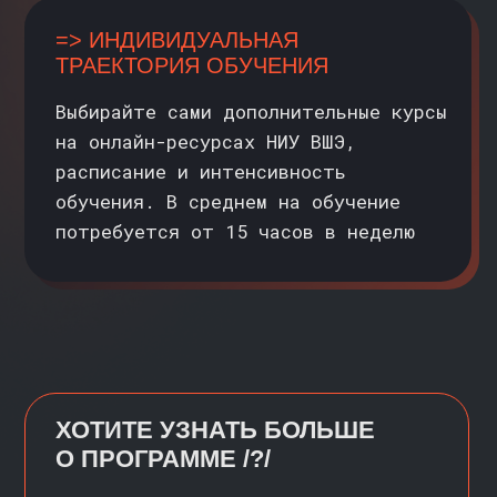
«Программирование и информационные
технологии», «Программная
инженерия», «Бизнес-информатика»
2) Медалисты и дипломанты I и II
степени Олимпиады для студентов
и выпускников НИУ ВШЭ «Высшая лига»
по направлениям: «Прикладная
математика», «Бизнес информатика»;
«Прикладная математика
и информатика»
3) IDAO:
члены команд, занявших
первые три места в финальном этапе
ПРИСОЕДИНЯЙТЕСЬ
К НАШЕМУ
ТЕЛЕГРАМ-
КАНАЛУ