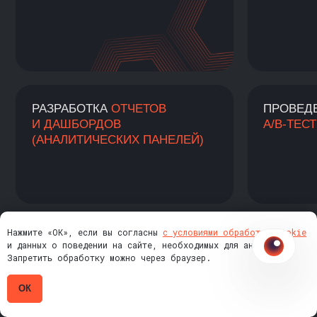
Даю
согласие
на обработку моих
персональных
данных
Даю согласие на информирование в
соответствии с
публичной офертой
ОСТАВИТЬ ЗАЯВКУ
ВОСПОЛЬЗУЙТЕСЬ ОБРАЗОВАТЕЛЬНЫМ
КРЕДИТОМ
Оплачивайте обучение в кредит
с государственной поддержкой
от Сбера под 3% годовых.
Нажмите «ОК», если вы согласны
с условиями обработки cookie
и данных о поведении на сайте, необходимых для аналитики.
Запретить обработку можно через браузер.
ОК
ОФОРМИТЕ НАЛОГОВЫЙ ВЫЧЕТ
Начните учиться сейчас и верните