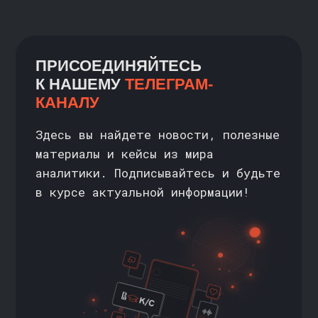
Специализировался на статистике и
Преподаватель 
A/B-тестах, машинном обучении
на Факультете 
и построении аналитических
Высшей школы э
хранилищ данных.
ВШЭ). Выпускни
данных от Янде
Автор онлайн-курсов по анализу
данных на платформе stepik.org,
Ранее прошёл п
на которых обучается более 200
до старшего ан
тысяч человек.
Маркете за 2 г
АНАТОЛИЙ КАРПОВ
НЕРСЕС БАГИ
Основатель школы karpov.courses,
Руководитель на
аналитики корпо
работал ведущим аналитиком
бизнеса (CIB) Р
в Mail.Ru и VK
СТОИМОСТЬ
ОБУЧЕНИЯ
>>