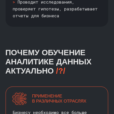
инструменты и в любой момент
возвращайтесь к записям лекций
и вебинаров, чтобы глубже изучить
тему
=> ИНДИВИДУАЛЬНАЯ
ТРАЕКТОРИЯ ОБУЧЕНИЯ
Выбирайте сами дополнительные курсы
на онлайн-ресурсах НИУ ВШЭ,
расписание и интенсивность
обучения. В среднем на обучение
потребуется от 15 часов в неделю
ХОТИТЕ УЗНАТЬ БОЛЬШЕ
О ПРОГРАММЕ /?/