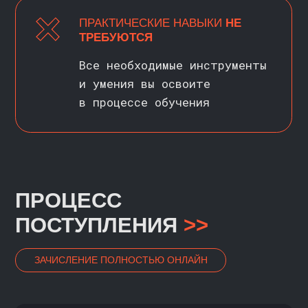
Программа магистратуры «Аналитика
больших данных»
предполагает
не только освоение инструментов
и навыков, необходимых в работе
аналитика,
но и получение знаний
в смежных областях — в том числе
инженерии данных и машинного
обучения
Выпускники программы могут после
обучения работать в различных
областях, от маркетинга
до биоинформатики,
рассчитывать
на уровень уверенного младшего
специалиста (Junior / Junior+),
с потенциалом роста до специалиста
среднего уровня (Middle)