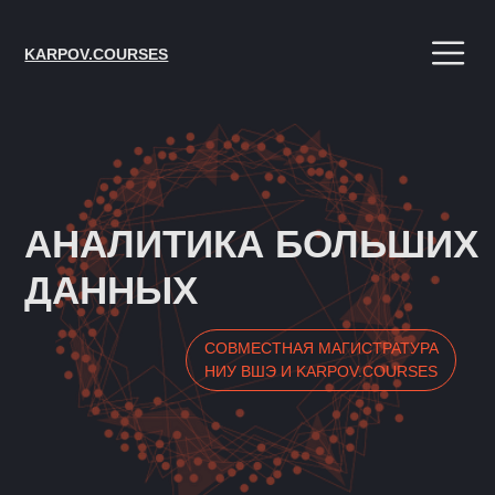
KARPOV.COURSES
АНАЛИТИКА БОЛЬШИХ
ДАННЫХ
СОВМЕСТНАЯ МАГИСТРАТУРА
НИУ ВШЭ И KARPOV.COURSES
>
Научитесь работать с данными на уровне
продвинутого аналитика и приносить
пользу бизнесу
>
Постройте успешную карьеру в сфере
анализа данных и машинного обучения