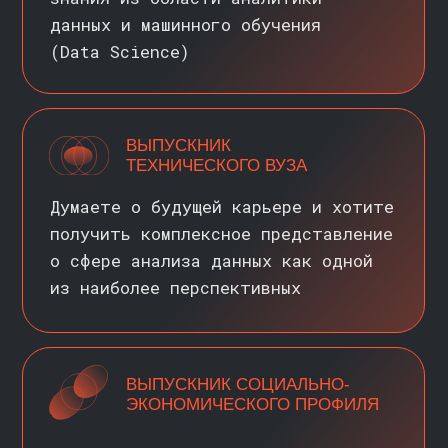
ХОРОШАЯ ЗАРПЛАТА
100−120 000 ₽ — зарплата аналитика
данных на старте
*
. От 180 000 ₽ —
на уровне middle (специалист
среднего уровня), в зависимости
от специализации. Аналитик уровня
senior (старший специалист)
с опытом работы более 6 лет может
претендовать на зарплату в 300−350
000 ₽ и выше
АНАЛИТИКА БОЛЬШИХ
ДАННЫХ НЕ ПРОСТО
ИНТЕРЕСНА САМА ПО СЕБЕ
Она открывает дорогу в мир
машинного обучения, науки о данных
и технологий искусственного
интеллекта. Каждая из этих сфер
использует большие данные, и умение
работать с ними позволяет
развиваться в любом направлении