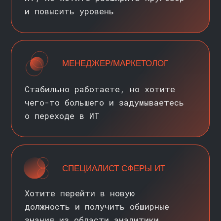
>
Проводит исследования,
проверяет гипотезы, разрабатывает
отчеты для бизнеса
ПОЧЕМУ ОБУЧЕНИЕ
АНАЛИТИКЕ ДАННЫХ
АКТУАЛЬНО
/?/
ПРИМЕНЕНИЕ
В РАЗЛИЧНЫХ ОТРАСЛЯХ
Бизнесу необходимо все больше
данных в различных областях:
ИТ,
медицина, банковские системы,
розничная торговля, госкорпорации
и многое другое.
Поэтому спрос
на специалистов продолжает расти