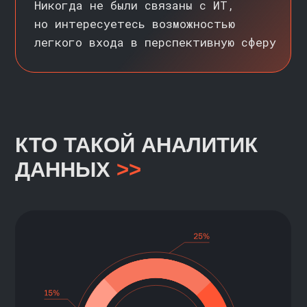
ИНТЕРЕС КРУПНЫХ
КОМПАНИЙ
Аналитиков данных ищут VK, Яндекс,
X5, Сбер, OZON Fintech, Альфа-
Банк, Т-Банк, Банк Санкт-
Петербург, Qiwi Банк, Открытие,
Авито, Самокат, Kaspersky, Tele2,
Билайн и другие. Причем количество
вакансий увеличивается быстрее,
чем количество соискателей
*
По данным исследования агентства NEWHR
КАК БУДЕТЕ УЧИТЬСЯ
/?/