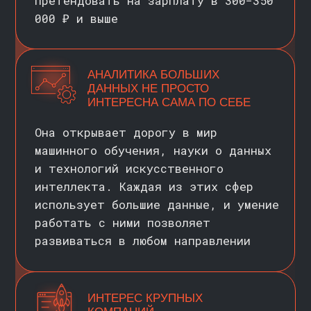
Образовательный
кредит под 3% годовых
Обучение из любой точки мира
Комфортное совмещение учебы
и работы
Отсрочка от армии
Индивидуальная
траектория обучения
Налоговый вычет
Доступ к онлайн-ресурсам
НИУ ВШЭ