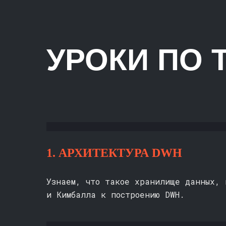
Для доступ
УРОКИ ПО
зарегистри
платформе.
можно испо
1. АРХИТЕКТУРА DWH
Узнаем, что такое хранилище данных, 
и Кимбалла к построению DWH.