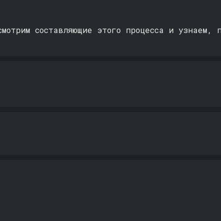
смотрим составляющие этого процесса и узнаем, 
 них в чате
ПРОСЫ ПО ДЕМОВЕР
КУРСУ
?