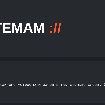
а к демоверсии вам необходимо будет
 ТЕМАМ
://
роваться на нашей образовательной
 Если у вас уже есть учётная запись,
льзовать её.
как оно устроено и зачем в нём столько слоев. 