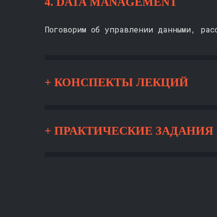
4. DATA MANAGEMENT
Поговорим об управлении данными, рас
Преподаватели ответят на
ПОЯВИЛИСЬ ВО
+
КОНСПЕКТЫ ЛЕКЦИЙ
ИЛИ ПОЛНОМУ 
+
ПРАКТИЧЕСКИЕ ЗАДАНИЯ