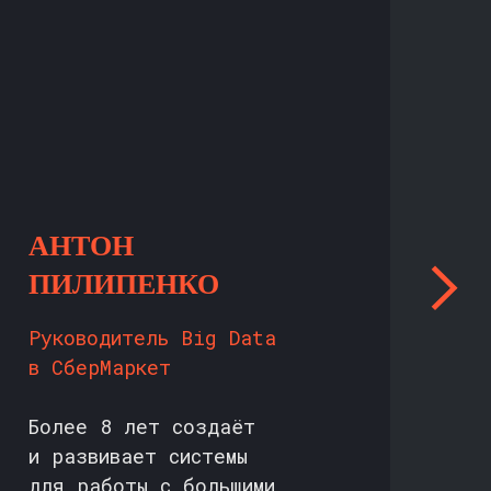
АНТОН
В
ПИЛИПЕНКО
С
Руководитель Big Data
Ст
в СберМаркет
да
Более 8 лет создаёт
Ан
и развивает системы
ле
для работы с большими
ра