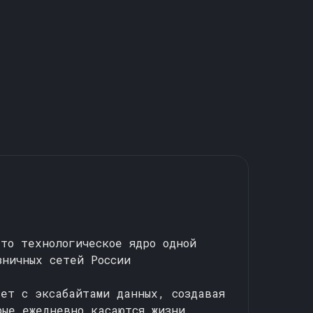
это технологическое ядро одной
зничных сетей России
ает с эксабайтами данных, создавая
рые ежедневно касаются жизни