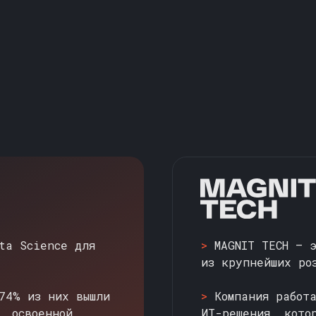
ta Science для
>
MAGNIT TECH — 
из крупнейших ро
74% из них вышли
>
Компания работ
, освоенной
ИТ-решения, кото