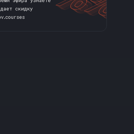
ремя эфира узнаете
 дает скидку
vꓸcourses