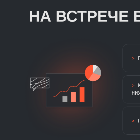
НА ВСТРЕЧЕ 
>
П
>
К
НИ
>
П