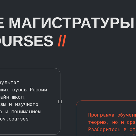
Е МАГИСТРАТУРЫ
OURSES
//
зультат
ших вузов России
лайн-школ,
зы и научного
а и пониманием
Программа обучен
ov.courses
теорию, но и сра
Разберитесь в сп