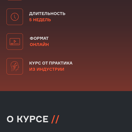
О КУРСЕ
//
Освойте Apache Superset и создавайте
интерактивные дашборды (аналитические
панели) с индивидуальными
пользовательскими визуализациями,
геоданными и продвинутыми фильтрами
после курса обучения. Узнайте,
как работать с большими объёмами данных
и оптимизировать отчеты для бизнеса
Курс для аналитиков, инженеров
и дата-сайентистов, которые хотят
расширить свои компетенции и ускорить
карьерный рост
Прокачайте
навык визуализации
данных
и превращайте аналитику