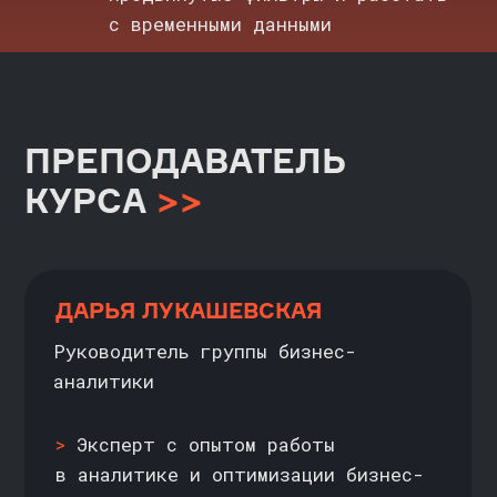
для уточнения цен
Оставить заявку →
ОПЛАЧИВАЙТЕ КУРС ТАК, КАК
УДОБНО:
ЕДИНОВРЕМЕННО
СО СКИДКОЙ ДО 16%
ИЛИ В РАССРОЧКУ
БЕСПРОЦЕНТНАЯ
РАССРОЧКА
НЕ ПОДОЙДЁТ — ВЕРНЁ
ИЛИ ОПЛАТА ЧАСТЯМИ
ОПЛАТУ
ОТ НАШИХ ПАРТНЁРОВ:
Если за две недели курс ва
не подойдёт, вернем полную
стоимость. Позже — за выч
пройденных уроков
Выберите удобный срок рассрочки
на этапе оплаты — от 4 до 24
месяцев