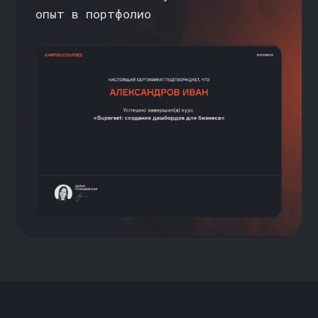
КУРСА
>>
ДАРЬЯ ЛУКАШЕВСКАЯ
Руководитель группы бизнес-
аналитики
>
Эксперт с опытом работы
в аналитике и оптимизации бизнес-
процессов в крупных компаниях,
включая Сбер, S7 Airlines и Samolet
Group
>
Специализируется на BI-аналитике,
построении дашбордов и работе
с большими данными для решения
бизнес-задач
>
Участвовала в проектах
по созданию аналитической
инфраструктуры, разработке витрин
данных, автоматизации бизнес-
отчетности и внедрению BI-