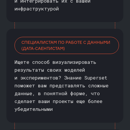
с заданиями и даём качественную
обратную связь. Помогаем сохранить
мотивацию и дойти с нуля до конца
обучения
ФОКУС
НА ПРАКТИКУ
Слушайте лекции
с преподавателем — практикующим
аналитиком с опытом работы
в Superset
Закрепляйте знания
на практических заданиях,
приближенных к задачам
из реального бизнеса
Осваивайте Superset на кейсах,
которые помогут применять
визуализацию данных в ежедневной
работе