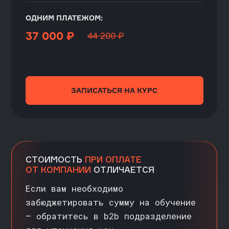
анализа данных
Симулятор А/В-тестов
Визуализация данных
Гид по профессиям в
сфере анализа данных и
машинного обучения
Знакомство с Онлайн-
Магистратурой
КАБИНЕТ СТУДЕНТА
КАРЬЕРНЫЙ ЦЕНТР
НАШ ЧАТ В ТЕЛЕГРАМ
Правовая информация
Оплата