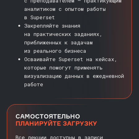
ОПТИМИЗИРОВАТЬ РАБОТУ
С БОЛЬШИМИ ДАННЫМИ (BIG DATA)
Разберетесь, как настраивать
запросы и использовать фильтры
для быстрой работы с большими
объемами данных
ВИЗУАЛИЗИРОВАТЬ
ГЕОГРАФИЧЕСКИЕ ДАННЫЕ
Научитесь работать с картами,
добавлять географические слои,
визуализировать региональные
данные и интегрировать
их с другими источниками
РАБОТАТЬ С SQL
ДЛЯ СОЗДАНИЯ ВИТРИН
На курсе вы получите навыки
написания запросов, которые
подготавливают данные для
создания дашбордов,