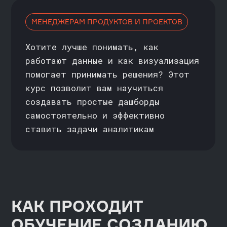
САМОСТОЯТЕЛЬНО
ПЛАНИРУЙТЕ ЗАГРУЗКУ
Все лекции доступны в записи
и разбиты на компактные видео
по 15−30 минут. На обучение
понадобится в среднем от 5 до 8
часов в неделю
ДОКУМЕНТЫ
ПОСЛЕ ВЫПУСКА
//
>
Получайте сертификаты
на русском и английском языках
>
Упаковывайте полученный
опыт в портфолио