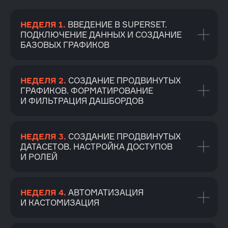
НЕДЕЛЯ 1.
ВВЕДЕНИЕ В SUPERSET.
ПОДКЛЮЧЕНИЕ ДАННЫХ И СОЗДАНИЕ
БАЗОВЫХ ГРАФИКОВ
НЕДЕЛЯ 2.
СОЗДАНИЕ ПРОДВИНУТЫХ
ГРАФИКОВ. ФОРМАТИРОВАНИЕ
И ФИЛЬТРАЦИЯ ДАШБОРДОВ
НЕДЕЛЯ 3.
СОЗДАНИЕ ПРОДВИНУТЫХ
ДАТАСЕТОВ. НАСТРОЙКА ДОСТУПОВ
И РОЛЕЙ
KARPOV.COURSES
НЕДЕЛЯ 4.
АВТОМАТИЗАЦИЯ
О НАС
СПЕЦИАЛИЗАЦИИ
И КАСТОМИЗАЦИЯ
О karpov.courses
Аналитик данных
Продвинутая аналитика
Центр карьеры