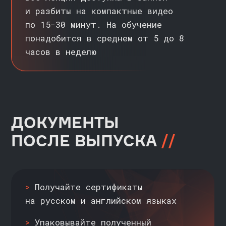
оптимизируя их для визуализации
ИНТЕГРИРОВАТЬ ДАШБОРДЫ
С ИНФРАСТРУКТУРОЙ
Освоите подключение внешних
источников данных и настройку
Superset для сложных бизнес-решений.
В этом курсе мы будем работать
с данными в PostgreSQL и ClickHouse
ИСПОЛЬЗОВАТЬ ПРОДВИНУТЫЕ
ФУНКЦИИ SUPERSET
Научитесь настраивать кастомные
визуализации, использовать
продвинутые фильтры и работать
с временными данными
ПРЕПОДАВАТЕЛЬ