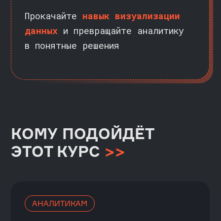
ИНЖЕНЕРАМ ДАННЫХ
Занимаетесь обработкой данных
и подготовкой витрин? Курс научит
вас создавать дашборды, которые
идеально дополняют ваши решения
и интегрировать их с вашей
инфраструктурой
СПЕЦИАЛИСТАМ ПО РАБОТЕ С ДАННЫМИ
(ДАТА-САЕНТИСТАМ)
Ищете способ визуализировать
результаты своих моделей
и экспериментов? Знание Superset
поможет вам представлять сложные
данные, в понятной форме, что
сделает ваши проекты еще более
убедительными