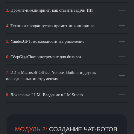
МОДУЛЬ 3:
АВТОМАТИЗАЦИЯ
3.
Промпт-инжиниринг: как ставить задачи ИИ
БЕЗ КОДА И ИИ-АГЕНТЫ
ИИ-агенты — это следующий шаг
4.
Техники продвинутого промпт-инжиниринга
после чат-ботов: они не просто
отвечают, а самостоятельно
инициируют действия, принимают
5.
YandexGPT: возможности и применение
решения и взаимодействуют
с внешними сервисами.
В этом блоке вы научитесь
6.
СберGigaChat: инструмент для бизнеса
проектировать полноценные ИИ-
сценарии: от сбора данных
7.
ИИ в Microsoft Office, Yonote, Buildin и других
и передачи в LLM до автоматической
повседневных инструментах
отправки писем, создания задач или
уведомлений в Telegram
8.
Локальные LLM: Введение в LM Studio
→
Также разберёмся, как создавать
ИИ-агентов с памятью,
подключением к базе знаний
и автозапуском по расписанию
или событиям. В завершении —
затронем этику, безопасность