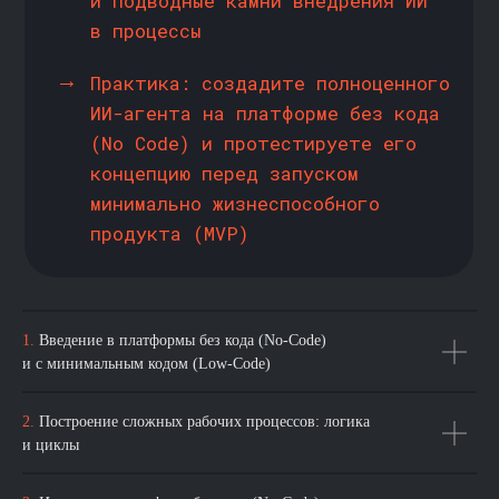
KARPOV.COURSES
О НАС
СПЕЦИАЛИЗАЦИИ
О karpov.courses
Аналитик данных
1.
Введение в платформы без кода (No-Code)
Продвинутая аналитика
Центр карьеры
и с минимальным кодом (Low-Code)
данных
Корпоративным клиентам
Инженер машинного
обучения
2.
Построение сложных рабочих процессов: логика
Отзывы
Продвинутое машинное
и циклы
обучение
Вакансии
Инженер данных
Сотрудничество