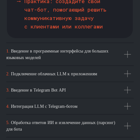
ОДНИМ ПЛАТЕЖОМ:
95 000
₽
113 400 ₽
ЗАПИСАТЬСЯ НА КУРС
1.
Введение в программные интерфейсы для больших
языковых моделей
СТОИМОСТЬ
ПРИ ОПЛАТЕ
ОТ КОМПАНИИ
ОТЛИЧАЕТСЯ
2.
Подключение облачных LLM к приложениям
Если вам необходимо
забюджетировать сумму на обучение
3.
Введение в Telegram Bot API
— обратитесь в b2b подразделение
для уточнения цен
4.
Интеграция LLM с Telegram-ботом
Оставить заявку →
5.
Обработка ответов ИИ и извлечение данных (парсинг)
для бота