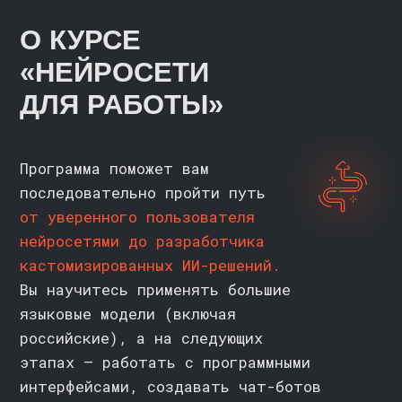
собственные ИИ-решения
для маркетинга, управления
персоналом и клиентского сервиса
КОМУ ПОДОЙДЁТ
КУРС
//
1
ПРОДУКТОВЫЕ И ПРОЕКТНЫЕ
МЕНЕДЖЕРЫ
Получайте сводки из отзывов и данных
за минуты. Автоматизируйте подготовку
отчётов и презентаций, чтобы
самостоятельно принимать решения
и быстро доносить их до команды
2
АНАЛИТИКИ И СПЕЦИАЛИСТЫ
ПО РАБОТЕ С ДАННЫМИ
Снимайте рутину с отчётности