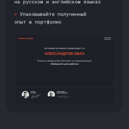
промпты, интегрировать LLM
в инструменты вроде Notion или
Office, а также освоите локальные
нейросети через LM Studio
→
Курс подойдёт как для новичков,
так и для тех, кто хочет
систематизировать и углубить
своё понимание промпт-
инжиниринга и инструментов ИИ
→
Практика: напишете 10+ промптов
под бизнес-задачи, выполните
финальный проект по подготовке
запуска малого бизнеса
с помощью ИИ