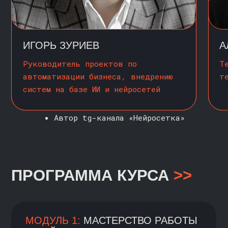
их в интеллектуальных
собеседников, помощников или
агентов поддержки. В этом блоке
вы научитесь создавать Telegram-
ботов, которые взаимодействуют
с большими языковыми моделями
через программные интерфейсы
(API), запоминают контекст,
извлекают информацию
и подключаются к внешним
источникам данных
→
Вы освоите работу
с программными интерфейсами
(API), научитесь связывать
бота и LLM, добавлять память,
сохранять историю диалога
и использовать RAG (поиск
и генерация на основе базы
знаний). Это логичное
продолжение после первого
модуля — и технически