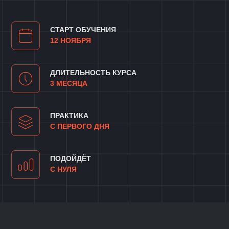
О
КУРСЕ
«НЕЙРОСЕТИ
ДЛЯ
РАБОТЫ»
Программа поможет вам
последовательно пройти путь
от уверенного пользователя
нейросетями до разработчика
кастомизированных ИИ-решений.
Вы научитесь применять большие
языковые модели (включая
российские), а на следующих
этапах — работать с программными
интерфейсами, создавать чат-ботов
в Telegram, автоматизировать задачи
с помощью платформ, не требующих
написания кода, и разрабатывать