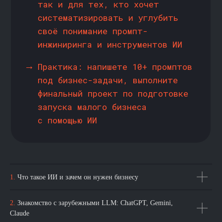
ТЕХНОЛОГИЧЕСКИЙ
ПАРТНЁР 2-ГО МОДУЛЯ
Предоставляет доступ
к облачным
технологиям
для всех студентов
курса
Cloud․ru — провайдер облачных сервисов
и ИИ-технологий, который делает доступ
к облакам и искусственному интеллекту
1.
Что такое ИИ и зачем он нужен бизнесу
простым и удобным
2.
Знакомство с зарубежными LLM: ChatGPT, Gemini,
Claude