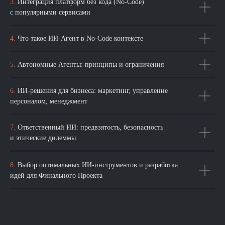
3.
Интеграция платформ без кода (No-Code)
Системный дизайн
с популярными сервисами
Партнёрская программа
Deep Learning Engineer
(Инженер глубокого
Реферальная программа
обучения)
4.
Что такое ИИ-Агент в No-Code контексте
Инженер данных с нуля
Подарочный сертификат
Системный аналитик
Работа в karpov.courses
5.
Автономные Агенты: принципы и ограничения
Superset
Наш блог
6.
ИИ-решения для бизнеса: маркетинг, управление
ClickHouse
персоналом, менеджмент
БЕСПЛАТНО
CИМУЛЯТОРЫ
Docker
7.
Ответственный ИИ: предвзятость, безопасность
Симулятор аналитика
Cимулятор SQL
и этические дилеммы
Симулятор DS: тренажёр
Основы Python
по анализу данных и
машинному обучению
Математика для
8.
Выбор оптимальных ИИ-инструментов и разработка
анализа данных
Симулятор А/В-тестов
идей для Финального Проекта
Визуализация данных
Гид по профессиям в
сфере анализа данных и
машинного обучения