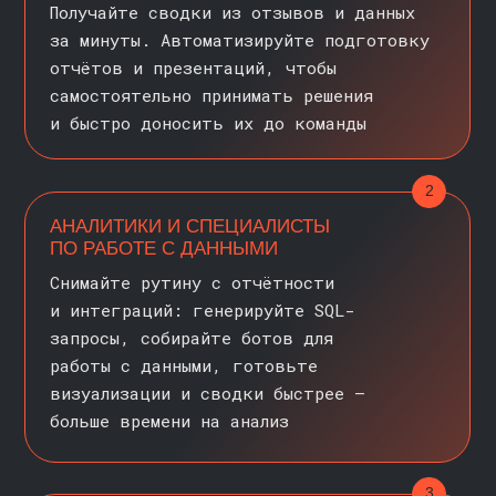
сотрудников без ручной работы
5
ВЛАДЕЛЬЦЫ КОМПАНИЙ
И ОПЕРАЦИОННЫЕ ДИРЕКТОРА
Собирайте ИИ-агентов, которые
по расписанию сводят метрики,
проверяют статусы и уведомляют
в Telegram/почте. Держите процессы под
контролем без излишнего контроля
6
РАЗРАБОТЧИКИ И ТЕХНИЧЕСКИЕ
СПЕЦИАЛИСТЫ
Быстро создавайте прототипы помощников
в Telegram и ИИ-агентов на больших
языковых моделях, подключайте
программные интерфейсы и базы знаний.
Получайте рабочие проверки концепции
без длинных спринтов и высвобождайте
время для сложных задач