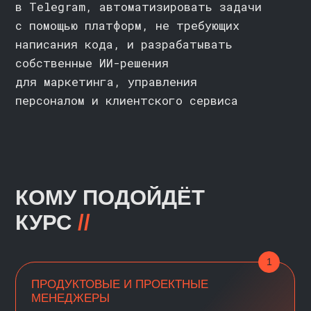
и интеграций: генерируйте SQL-
запросы, собирайте ботов для
работы с данными, готовьте
визуализации и сводки быстрее —
больше времени на анализ
3
МАРКЕТОЛОГИ И СПЕЦИАЛИСТЫ
ПО КОММУНИКАЦИЯМ
Готовьте контент и рассылки с LLM,
(большими языковыми моделями)
тестируйте формулировки и сегменты.
Автоматизируйте сбор и обработку
обратной связи без написания кода,
чтобы сосредоточиться на стратегии,
а не на рутине
4
СПЕЦИАЛИСТЫ ПО УПРАВЛЕНИЮ
ПЕРСОНАЛОМ
Автоматизируйте первичный отбор резюме
по заданным критериям и генерацию писем
кандидатам. Формируйте итоги встреч
и персональные сценарии адаптации новых