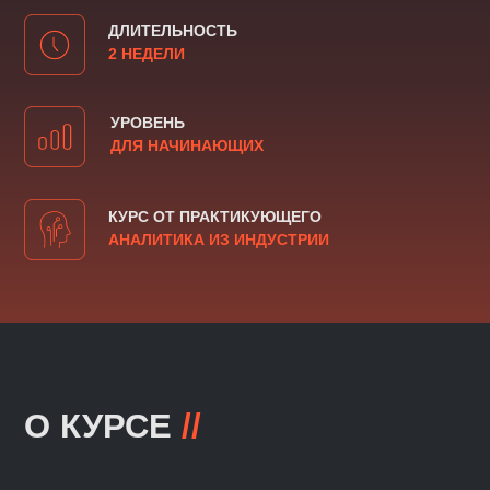
О КУРСЕ
//
Это практический курс,
на котором вы:
>
Системно освоите Excel и Google
Sheets
>
Научитесь быстрее работать
с данными и решать бизнес-задачи
без стресса
Программа выстроена от базовых
функций до готовых аналитических
отчётов —
чтобы с первого дня
применять всё на практике