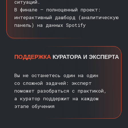
Поймёте, как использовать
«умные таблицы» и именованные
диапазоны, чтобы отчёты
обновлялись автоматически
при добавлении новых данных
ПРИМЕНЯТЬ ПРОДВИНУТЫЕ
ФОРМУЛЫ ДЛЯ РЕАЛЬНЫХ ЗАДАЧ
Научитесь комбинировать
несколько функций в одной
формуле и работать
с массивами. Разберёте функции
СМЕЩ (OFFSET) и ДВССЫЛ
(INDIRECT), чтобы решать
задачи, где стандартных
инструментов недостаточно
ВИЗУАЛИЗИРОВАТЬ ДАННЫЕ
И ДЕЛАТЬ ПОНЯТНЫЕ ДАШБОРДЫ
Освоите построение диаграмм
и спарклайнов, чтобы превращать