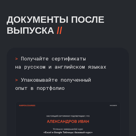
таблицы в наглядные
аналитические отчёты, которые
легко читать и объяснять бизнесу
ПРЕПОДАВАТЕЛЬ
КУРСА
>>
КСЕНИЯ КОЛОДНИЦКАЯ
Старший аналитик данных
>
Комбинирует простые и сложные
функции в Excel
>
Практикует VBA и AppsScripts
в дополнение к базовым
инструментам аналитика