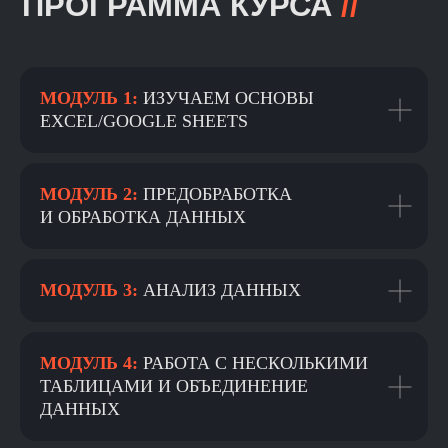
МОДУЛЬ 1:
ИЗУЧАЕМ ОСНОВЫ
EXCEL/GOOGLE SHEETS
МОДУЛЬ 2:
ПРЕДОБРАБОТКА
KARPOV.COURSES
И ОБРАБОТКА ДАННЫХ
О НАС
СПЕЦИАЛИЗАЦИИ
МОДУЛЬ 3:
АНАЛИЗ ДАННЫХ
О karpov.courses
Аналитик данных
Продвинутая аналитика
Центр карьеры
данных
МОДУЛЬ 4:
РАБОТА С НЕСКОЛЬКИМИ
Корпоративным клиентам
Инженер машинного
обучения
ТАБЛИЦАМИ И ОБЪЕДИНЕНИЕ
Отзывы
Продвинутое машинное
ДАННЫХ
обучение
Вакансии
Инженер данных