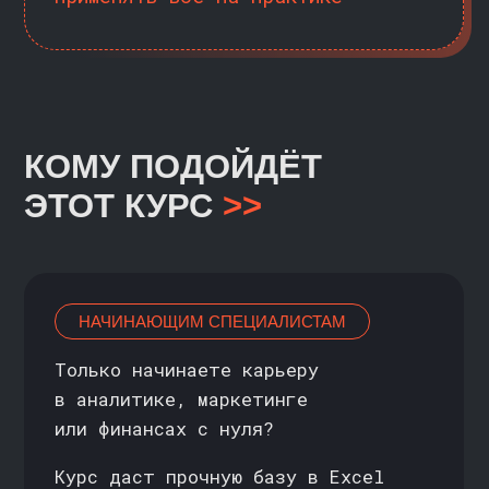
АНАЛИТИКАМ
Тратите слишком много времени
на подготовку данных и отчётов
в Excel?
Освоив ключевые функции и приёмы
создания дашбордов, вы сможете
ускорить рутинные отчёты,
объединять данные из разных
источников и представлять
результаты в наглядном виде
МАРКЕТОЛОГАМ И МЕНЕДЖЕРАМ
Работаете с рекламными бюджетами,
отчетами из CRM и метриками
эффективности?
Курс научит визуализировать
воронки, анализировать
эффективность кампаний и принимать
решения, основанные на цифрах,