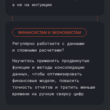
ФОКУС
НА ПРАКТИКУ
Короткие видеоуроки (5−15 минут)
и задания на основе реальных рабочих
ситуаций.
В финале — полноценный проект:
интерактивный дашборд (аналитическую
панель) на данных Spotify
ПОДДЕРЖКА
КУРАТОРА И ЭКСПЕРТА
Вы не останетесь один на один
со сложной задачей: эксперт
поможет разобраться с практикой,
а куратор поддержит на каждом
этапе обучения
ДОКУМЕНТЫ ПОСЛЕ