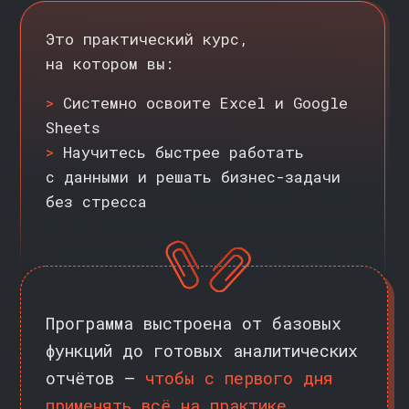
КОМУ ПОДОЙДЁТ
ЭТОТ КУРС
>>
НАЧИНАЮЩИМ СПЕЦИАЛИСТАМ
Только начинаете карьеру
в аналитике, маркетинге
или финансах с нуля?
Курс даст прочную базу в Excel
и Google Sheets. Вы научитесь
работать с формулами, сводными
таблицами и диаграммами, чтобы
уверенно справляться с тестовыми
заданиями и эффективно работать
с первых дней