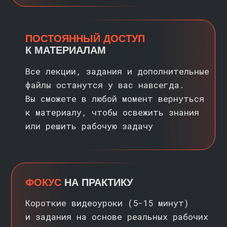
ЧЕМУ ВЫ НАУЧИТЕСЬ
/?/
УПРОСТИТЬ
ЕЖЕДНЕВНУЮ РУТИНУ
Освоите функции СУММЕСЛИМН
и XLOOKUP, а также работу
со сводными таблицами
ОБРАБАТЫВАТЬ И ОБЪЕДИНЯТЬ
ДАННЫЕ ИЗ РАЗНЫХ ИСТОЧНИКОВ
Научитесь подтягивать данные
из разных таблиц и файлов без
ручного копирования. Освоите
базовые приёмы Power Query для
автоматического объединения
данных и их обновления в одно
нажатие
СОЗДАВАТЬ ГИБКИЕ
И МАСШТАБИРУЕМЫЕ ОТЧЕТЫ